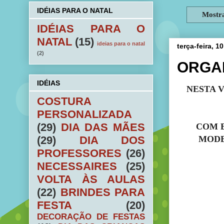
IDÉIAS PARA O NATAL
Mostr
IDÉIAS PARA O
NATAL
(15)
ideias para o natal
terça-feira, 
(2)
ORGAN
IDÉIAS
NESTA 
COSTURA
PERSONALIZADA
(29)
DIA DAS MÃES
COM E
MODE
(29)
DIA DOS
PROFESSORES
(26)
NECESSAIRES
(25)
VOLTA ÀS AULAS
(22)
BRINDES PARA
FESTA
(20)
DECORAÇÃO DE FESTAS