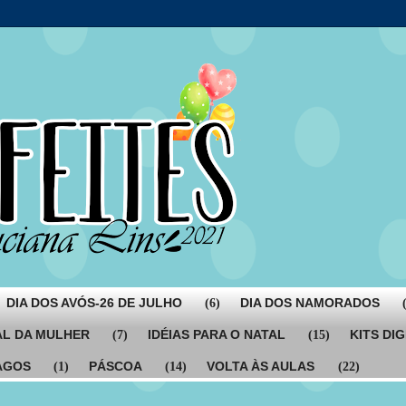
DIA DOS AVÓS-26 DE JULHO
DIA DOS NAMORADOS
(6)
AL DA MULHER
IDÉIAS PARA O NATAL
KITS DIG
(7)
(15)
AGOS
PÁSCOA
VOLTA ÀS AULAS
(1)
(14)
(22)