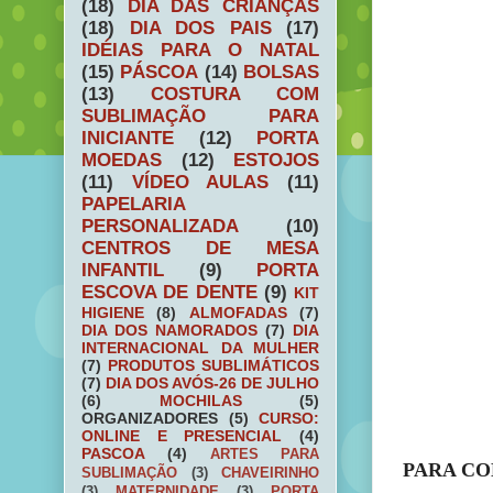
(18)
DIA DAS CRIANÇAS
(18)
DIA DOS PAIS
(17)
IDÉIAS PARA O NATAL
(15)
PÁSCOA
(14)
BOLSAS
(13)
COSTURA COM
SUBLIMAÇÃO PARA
INICIANTE
(12)
PORTA
MOEDAS
(12)
ESTOJOS
(11)
VÍDEO AULAS
(11)
PAPELARIA
PERSONALIZADA
(10)
CENTROS DE MESA
INFANTIL
(9)
PORTA
ESCOVA DE DENTE
(9)
KIT
HIGIENE
(8)
ALMOFADAS
(7)
DIA DOS NAMORADOS
(7)
DIA
INTERNACIONAL DA MULHER
(7)
PRODUTOS SUBLIMÁTICOS
(7)
DIA DOS AVÓS-26 DE JULHO
(6)
MOCHILAS
(5)
ORGANIZADORES
(5)
CURSO:
ONLINE E PRESENCIAL
(4)
PASCOA
(4)
ARTES PARA
PARA CO
SUBLIMAÇÃO
(3)
CHAVEIRINHO
(3)
MATERNIDADE
(3)
PORTA