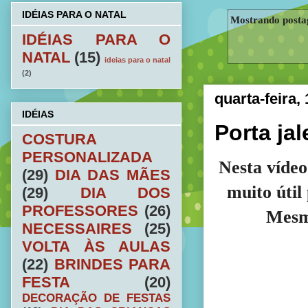
IDÉIAS PARA O NATAL
Mostrando post
IDÉIAS PARA O
NATAL
(15)
ideias para o natal
(2)
quarta-feira,
IDÉIAS
Porta ja
COSTURA
PERSONALIZADA
Nesta vídeo
(29)
DIA DAS MÃES
muito útil
(29)
DIA DOS
PROFESSORES
(26)
Mesm
NECESSAIRES
(25)
VOLTA ÀS AULAS
(22)
BRINDES PARA
FESTA
(20)
DECORAÇÃO DE FESTAS