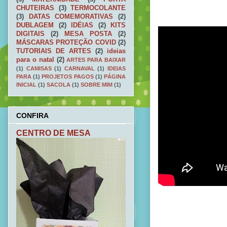
CHUTEIRAS
(3)
TERMOCOLANTE
(3)
DATAS COMEMORATIVAS
(2)
DUBLAGEM
(2)
IDÉIAS
(2)
KITS
DIGITAIS
(2)
MESA POSTA
(2)
MÁSCARAS PROTEÇÃO COVID
(2)
TUTORIAIS DE ARTES
(2)
ideias
para o natal
(2)
ARTES PARA BAIXAR
(1)
CAMISAS
(1)
CARNAVAL
(1)
IDEIAS
PARA
(1)
PROJETOS PAGOS
(1)
PÁGINA
INICIAL
(1)
SACOLA
(1)
SOBRE MIM
(1)
CONFIRA
CENTRO DE MESA