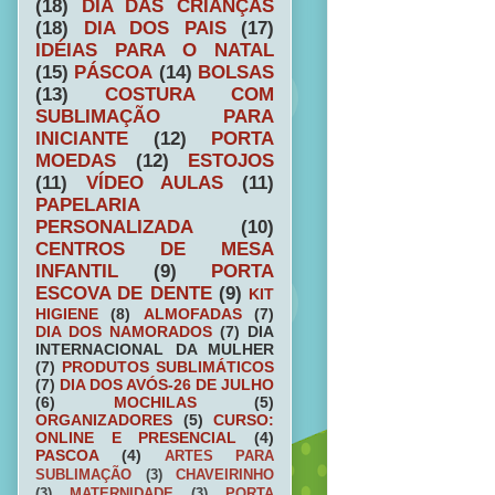
(18)
DIA DAS CRIANÇAS
(18)
DIA DOS PAIS
(17)
IDÉIAS PARA O NATAL
(15)
PÁSCOA
(14)
BOLSAS
(13)
COSTURA COM
SUBLIMAÇÃO PARA
INICIANTE
(12)
PORTA
MOEDAS
(12)
ESTOJOS
(11)
VÍDEO AULAS
(11)
PAPELARIA
PERSONALIZADA
(10)
CENTROS DE MESA
INFANTIL
(9)
PORTA
ESCOVA DE DENTE
(9)
KIT
HIGIENE
(8)
ALMOFADAS
(7)
DIA DOS NAMORADOS
(7)
DIA
INTERNACIONAL DA MULHER
(7)
PRODUTOS SUBLIMÁTICOS
(7)
DIA DOS AVÓS-26 DE JULHO
(6)
MOCHILAS
(5)
ORGANIZADORES
(5)
CURSO:
ONLINE E PRESENCIAL
(4)
PASCOA
(4)
ARTES PARA
SUBLIMAÇÃO
(3)
CHAVEIRINHO
(3)
MATERNIDADE
(3)
PORTA