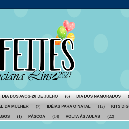
DIA DOS AVÓS-26 DE JULHO
DIA DOS NAMORADOS
(6)
AL DA MULHER
IDÉIAS PARA O NATAL
KITS DIG
(7)
(15)
AGOS
PÁSCOA
VOLTA ÀS AULAS
(1)
(14)
(22)