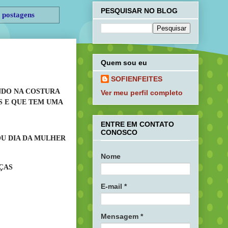
PESQUISAR NO BLOG
 postagens
Quem sou eu
SOFIENFEITES
NDO NA COSTURA
Ver meu perfil completo
S
E QUE TEM UMA
ENTRE EM CONTATO
CONOSCO
OU DIA DA MULHER
Nome
EÇAS
E-mail
*
Mensagem
*