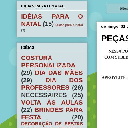
IDÉIAS PARA O NATAL
Mos
IDÉIAS PARA O
NATAL
(15)
ideias para o natal
domingo, 31 d
(2)
PEÇAS
IDÉIAS
NESSA P
COSTURA
COM SUBLI
PERSONALIZADA
(29)
DIA DAS MÃES
APROVEITE E
(29)
DIA DOS
PROFESSORES
(26)
NECESSAIRES
(25)
VOLTA ÀS AULAS
(22)
BRINDES PARA
FESTA
(20)
DECORAÇÃO DE FESTAS