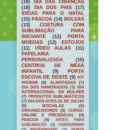
(18)
DIA DAS CRIANÇAS
(18)
DIA DOS PAIS
(17)
IDÉIAS PARA O NATAL
(15)
PÁSCOA
(14)
BOLSAS
(13)
COSTURA COM
SUBLIMAÇÃO PARA
INICIANTE
(12)
PORTA
MOEDAS
(12)
ESTOJOS
(11)
VÍDEO AULAS
(11)
PAPELARIA
PERSONALIZADA
(10)
CENTROS DE MESA
INFANTIL
(9)
PORTA
ESCOVA DE DENTE
(9)
KIT
HIGIENE
(8)
ALMOFADAS
(7)
DIA DOS NAMORADOS
(7)
DIA
INTERNACIONAL DA MULHER
(7)
PRODUTOS SUBLIMÁTICOS
(7)
DIA DOS AVÓS-26 DE JULHO
(6)
MOCHILAS
(5)
ORGANIZADORES
(5)
CURSO:
ONLINE E PRESENCIAL
(4)
PASCOA
(4)
ARTES PARA
SUBLIMAÇÃO
(3)
CHAVEIRINHO
(3)
MATERNIDADE
(3)
PORTA