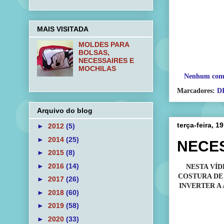
MAIS VISITADA
MOLDES PARA
BOLSAS,
NECESSAIRES E
MOCHILAS
Nenhum com
Marcadores:
D
Arquivo do blog
terça-feira, 1
►
2012
(5)
►
2014
(25)
NECE
►
2015
(8)
►
2016
(14)
NESTA VÍD
COSTURA DE 
►
2017
(26)
INVERTER A
►
2018
(60)
►
2019
(58)
►
2020
(33)