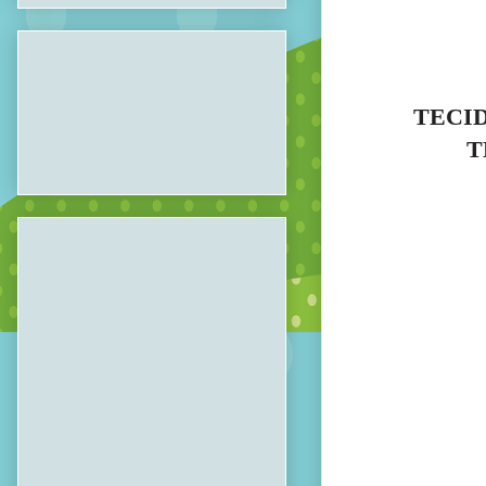
TECI
T