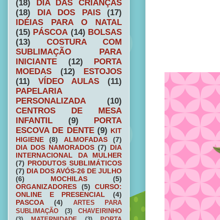
(18)
DIA DAS CRIANÇAS
(18)
DIA DOS PAIS
(17)
IDÉIAS PARA O NATAL
(15)
PÁSCOA
(14)
BOLSAS
(13)
COSTURA COM
SUBLIMAÇÃO PARA
INICIANTE
(12)
PORTA
MOEDAS
(12)
ESTOJOS
(11)
VÍDEO AULAS
(11)
PAPELARIA
PERSONALIZADA
(10)
CENTROS DE MESA
INFANTIL
(9)
PORTA
ESCOVA DE DENTE
(9)
KIT
HIGIENE
(8)
ALMOFADAS
(7)
DIA DOS NAMORADOS
(7)
DIA
INTERNACIONAL DA MULHER
(7)
PRODUTOS SUBLIMÁTICOS
(7)
DIA DOS AVÓS-26 DE JULHO
(6)
MOCHILAS
(5)
ORGANIZADORES
(5)
CURSO:
ONLINE E PRESENCIAL
(4)
PASCOA
(4)
ARTES PARA
SUBLIMAÇÃO
(3)
CHAVEIRINHO
(3)
MATERNIDADE
(3)
PORTA