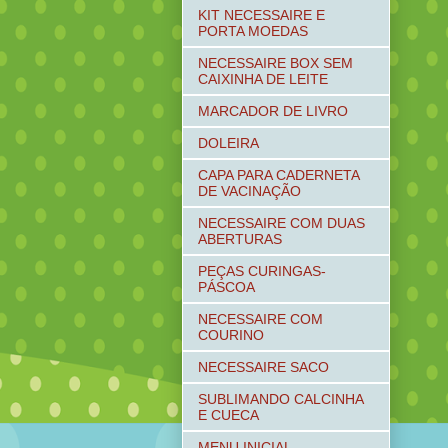
KIT NECESSAIRE E
PORTA MOEDAS
NECESSAIRE BOX SEM
CAIXINHA DE LEITE
MARCADOR DE LIVRO
DOLEIRA
CAPA PARA CADERNETA
DE VACINAÇÃO
NECESSAIRE COM DUAS
ABERTURAS
PEÇAS CURINGAS-
PÁSCOA
NECESSAIRE COM
COURINO
NECESSAIRE SACO
SUBLIMANDO CALCINHA
E CUECA
MENU INICIAL