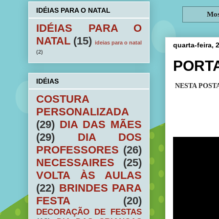
IDÉIAS PARA O NATAL
Mos
IDÉIAS PARA O
NATAL
(15)
ideias para o natal
quarta-feira,
(2)
PORT
IDÉIAS
NESTA POST
COSTURA
PERSONALIZADA
(29)
DIA DAS MÃES
(29)
DIA DOS
PROFESSORES
(26)
NECESSAIRES
(25)
VOLTA ÀS AULAS
(22)
BRINDES PARA
FESTA
(20)
DECORAÇÃO DE FESTAS