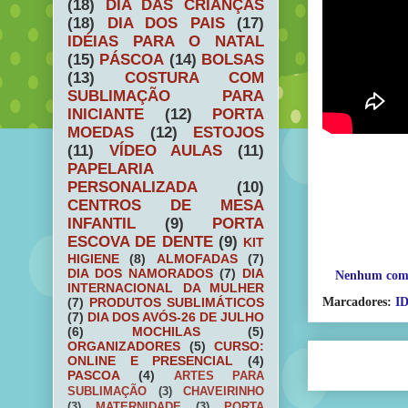
(18)
DIA DAS CRIANÇAS
(18)
DIA DOS PAIS
(17)
IDÉIAS PARA O NATAL
(15)
PÁSCOA
(14)
BOLSAS
(13)
COSTURA COM
SUBLIMAÇÃO PARA
INICIANTE
(12)
PORTA
MOEDAS
(12)
ESTOJOS
(11)
VÍDEO AULAS
(11)
PAPELARIA
PERSONALIZADA
(10)
CENTROS DE MESA
INFANTIL
(9)
PORTA
ESCOVA DE DENTE
(9)
KIT
HIGIENE
(8)
ALMOFADAS
(7)
DIA DOS NAMORADOS
(7)
DIA
Nenhum com
INTERNACIONAL DA MULHER
Marcadores:
I
(7)
PRODUTOS SUBLIMÁTICOS
(7)
DIA DOS AVÓS-26 DE JULHO
(6)
MOCHILAS
(5)
ORGANIZADORES
(5)
CURSO:
ONLINE E PRESENCIAL
(4)
PASCOA
(4)
ARTES PARA
SUBLIMAÇÃO
(3)
CHAVEIRINHO
(3)
MATERNIDADE
(3)
PORTA