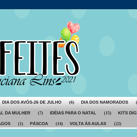
DIA DOS AVÓS-26 DE JULHO
DIA DOS NAMORADOS
(6)
AL DA MULHER
IDÉIAS PARA O NATAL
KITS DIG
(7)
(15)
AGOS
PÁSCOA
VOLTA ÀS AULAS
(1)
(14)
(22)