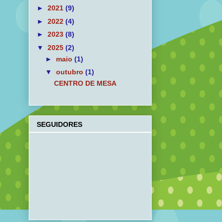
►
2021
(9)
►
2022
(4)
►
2023
(8)
▼
2025
(2)
►
maio
(1)
▼
outubro
(1)
CENTRO DE MESA
SEGUIDORES