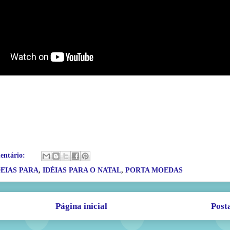
entário:
DEIAS PARA
,
IDÉIAS PARA O NATAL
,
PORTA MOEDAS
Página inicial
Post